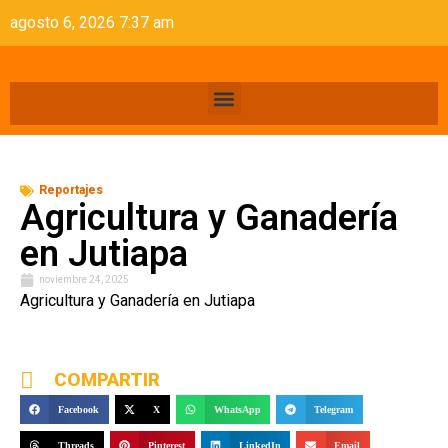
agosto 6, 2026 7:37 am
Reportajes
Agricultura y Ganadería
en Jutiapa
noviembre 24, 2025
Agricultura y Ganadería en Jutiapa
COMPARTIR
Facebook
X
WhatsApp
Telegram
Threads
Pinterest
LinkedIn
Email