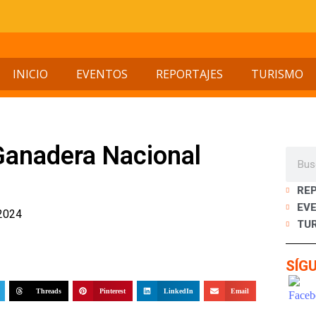
INICIO
EVENTOS
REPORTAJES
TURISMO
 Ganadera Nacional
RE
EV
 2024
TU
SÍG
Threads
Pinterest
LinkedIn
Email