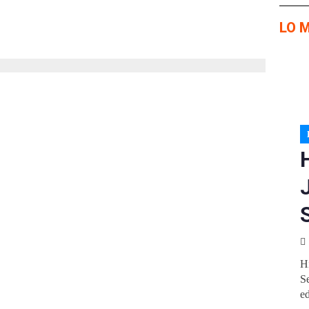
LO 
Hi
S
e